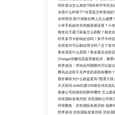
闰年算法怎么来的?闰年和平年区别
冰雹什么时候下?冰雹是怎样形成的
全球简讯:医疗保险在网上怎么缴费
小米手机如何关闭曲面屏设置？小米
御龙在天霸刀装备怎么搭配？御龙在
经常多币卡影响征信吗？多币卡对
买房首付可以刷信用卡吗？交了首付
黄金涨是什么原因？黄金最近会跌还
Chatgpt涉嫌信息盗窃被起诉，被
世界速讯：劳动合同期限内可以提
腾讯会议听不见声音的原因有哪些？
股价暴跌为什么收益更高?股票大跌
天天快讯:dnfb红眼105级史诗自
装修公司的报价陷阱有哪些 怎么跟
洪良国际发展历程 洪良国际公司简介
环球聚焦：洪良国际发展历程 福莱
世界滚动:洪良国际发展历程 洪良国