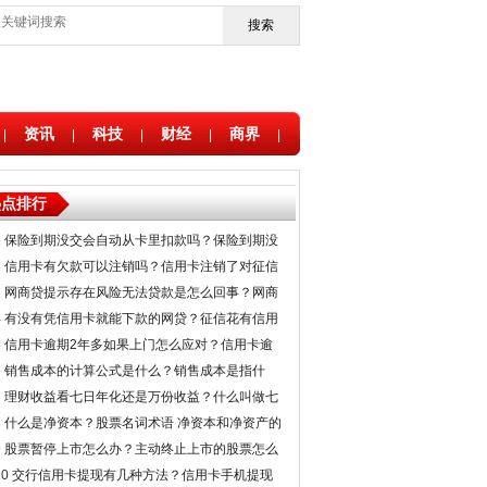
搜索
资讯
科技
财经
商界
|
|
|
|
|
热点排行
1
保险到期没交会自动从卡里扣款吗？保险到期没
交可以退保吗？办理退保需要什么
2
信用卡有欠款可以注销吗？信用卡注销了对征信
有影响吗？
3
网商贷提示存在风险无法贷款是怎么回事？网商
贷怎么看是不是正规的？
4
有没有凭信用卡就能下款的网贷？征信花有信用
卡秒下款的网贷？
5
信用卡逾期2年多如果上门怎么应对？信用卡逾
期多久会坐牢？
6
销售成本的计算公式是什么？销售成本是指什
么？销售收入净额等于营业利润吗
7
理财收益看七日年化还是万份收益？什么叫做七
日年化收益率？
8
什么是净资本？股票名词术语 净资本和净资产的
区别和联系
9
股票暂停上市怎么办？主动终止上市的股票怎么
办？
10
交行信用卡提现有几种方法？信用卡手机提现