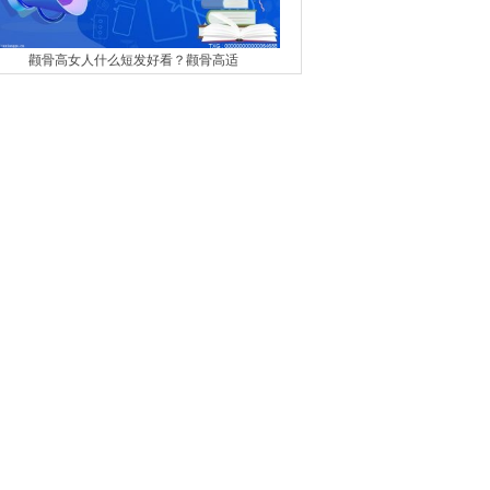
颧骨高女人什么短发好看？颧骨高适