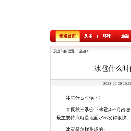
频道首页
头条
环球
金融
|
|
您当前的位置 ：
金融
>
冰雹什么时
2023-06-29 15:
冰雹什么时候下?
春夏秋三季会下冰雹,4~7月占
最主要特点就是地面水蒸发得很快
冰雹是怎样形成的?