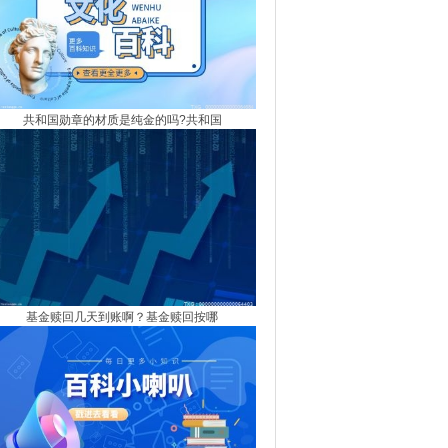
共和国勋章的材质是纯金的吗?共和国
基金赎回几天到账啊？基金赎回按哪