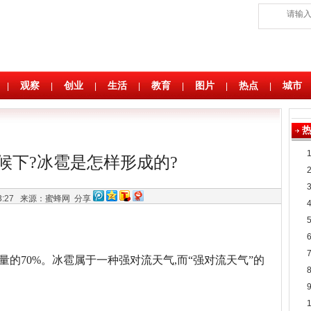
观察
创业
生活
教育
图片
热点
城市
|
|
|
|
|
|
|
候下?冰雹是怎样形成的?
33:27
来源：蜜蜂网
分享
总量的70%。冰雹属于一种强对流天气,而“强对流天气”的
。