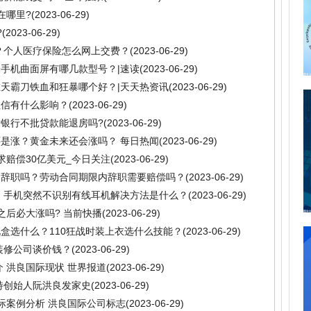
在哪里?
(2023-06-29)
?
(2023-06-29)
？个人医疗保险怎么网上交费？
(2023-06-29)
手机曲面屏有哪几款型号？|速读
(2023-06-29)
天霸刀铁血和狂暴哪个好？|天天热资讯
(2023-06-29)
征信有什么影响？
(2023-06-29)
银行不批贷款能退房吗?
(2023-06-29)
是涨？黄金未来还会涨吗？ 每日热闻
(2023-06-29)
要求赔偿30亿美元_今日关注
(2023-06-29)
出辞职吗？劳动合同期限内辞职需要赔偿吗？
(2023-06-29)
 手机突然不识别有线耳机解决方法是什么？
(2023-06-29)
之后必大涨吗? 当前快播
(2023-06-29)
选礼盒选什么？110狂战时装上衣选什么技能？
(2023-06-29)
装修公司谈价钱？
(2023-06-29)
 洪良国际现状 世界报道
(2023-06-29)
特创始人阮洪良发家史
(2023-06-29)
际案例分析 洪良国际公司标志
(2023-06-29)