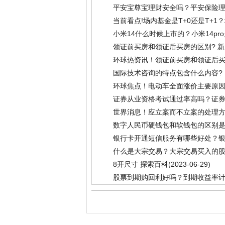
平安宝尊宝理财安全吗？平安保险理
当前看点!场内基金是T+0还是T+
小米14什么时候上市的？小米14p
领证前买房和领证后买房的区别? 
环球热资讯！领证前买房和领证后买
国际技术咨询的特点包含什么内容?
环球焦点！电动车全面涨价主要原因
证券从业资格考试通过率高吗？证券
世界消息！应立案而不立案的处理方
数字人民币硬钱包和软钱包的区别是
06-29)
银行卡开通短信服务有哪些好处？
什么是大宗交易？大宗交易买入的股
8开尺寸 探索百科
(2023-06-29)
股票到期购回利好吗？到期收益率