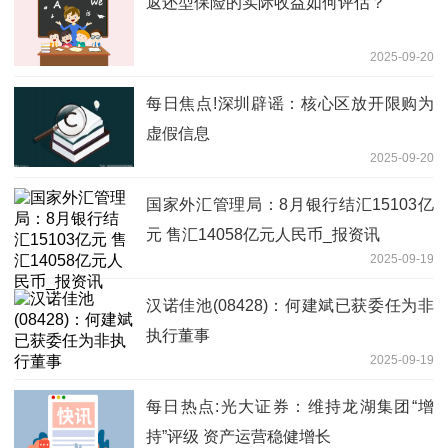
返还型保险的实际收益如何评估？
2025-09-20
每日焦点!深圳辟谣：核心区放开限购为
虚假信息
2025-09-20
国家外汇管理局：8月银行结汇15103亿
元 售汇14058亿元人民币_报资讯
2025-09-19
汉诺佳池(08428)：何建斌已获委任为非
执行董事
2025-09-19
每日热点:光大证券：维持龙湖集团“增
持”评级 资产运营稳健增长