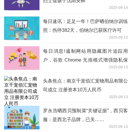
烈士遗骸于沈阳安葬
2025-09-14
每日速讯：足足一年！巴萨晒伯纳尔训练
照：伤停382天，伯纳尔已获医疗许可
2025-09-13
每日消息!遏制网站用隐藏图片追踪用
户，谷歌 Chrome 无痕模式增强隐私保
2025-09-13
护
头条焦点：南京千宠佰汇宠物用品有限公
司成立 注册资本10万人民币
2025-09-13
罗永浩晒西贝预制菜“关键证据”，西贝客
服：是西北子品牌，已关……
2025-09-13