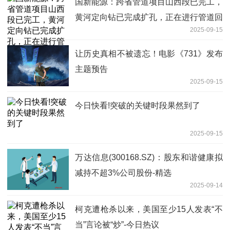
国新能源：跨省管道项目山西段已完工，
黄河定向钻已完成扩孔，正在进行管道回
2025-09-15
拖|当前热门
让历史真相不被遗忘！电影《731》发布
主题预告
2025-09-15
今日快看!突破的关键时段果然到了
2025-09-15
万达信息(300168.SZ)：股东和谐健康拟
减持不超3%公司股份-精选
2025-09-14
柯克遭枪杀以来，美国至少15人发表“不
当”言论被“炒”-今日热议