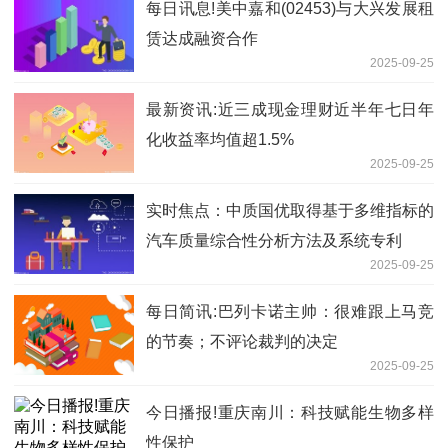
每日讯息!美中嘉和(02453)与大兴发展租
赁达成融资合作
2025-09-25
最新资讯:近三成现金理财近半年七日年
化收益率均值超1.5%
2025-09-25
实时焦点：中质国优取得基于多维指标的
汽车质量综合性分析方法及系统专利
2025-09-25
每日简讯:巴列卡诺主帅：很难跟上马竞
的节奏；不评论裁判的决定
2025-09-25
今日播报!重庆南川：科技赋能生物多样
性保护